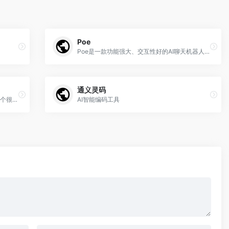
Poe
Poe是一款功能强大、交互性好的AI聊天机器人应用
通义灵码
Perplexity是最近在聊天AI领域推出的另一个很棒的ChatGPT替代方案。它提供类似于Cha[…]
AI智能编码工具