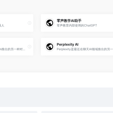
零声教学AI助手
器人
零声教育内部使用的ChatGPT
Perplexity AI
YouChat是搜索引擎You.com推出的另一种对话式AI模型。它就像ChatGPT，几乎可以做其[…]