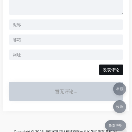
举报
暂无评论...
收录
免责声明
Copyright © 2026 济南迷遨网络科技有限公司的版权所有
鲁ICP备