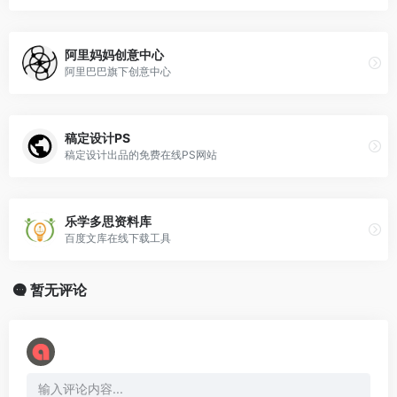
阿里妈妈创意中心
阿里巴巴旗下创意中心
稿定设计PS
稿定设计出品的免费在线PS网站
乐学多思资料库
百度文库在线下载工具
暂无评论