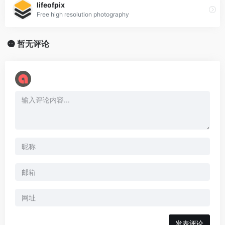
lifeofpix
Free high resolution photography
暂无评论