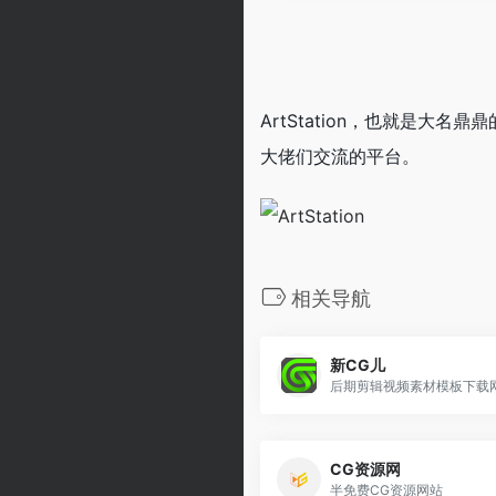
ArtStation，也就是
大佬们交流的平台。
相关导航
新CG儿
后期剪辑视频素材模板下载
CG资源网
半免费CG资源网站