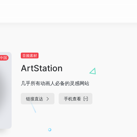
音频素材
中国
ArtStation
几乎所有动画人必备的灵感网站
链接直达
手机查看