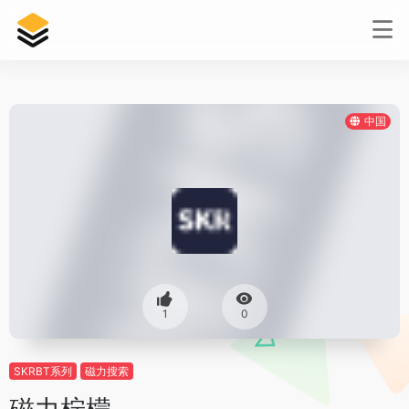
中国
1
0
SKRBT系列
磁力搜索
磁力柠檬