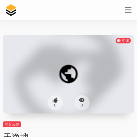
中国
0
0
网盘云储
天逸搜