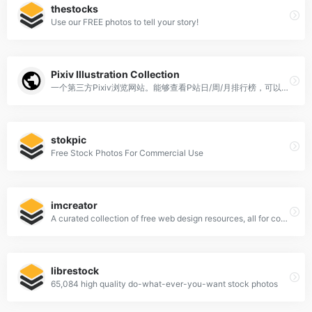
thestocks
Use our FREE photos to tell your story!
Pixiv Illustration Collection
一个第三方Pixiv浏览网站。能够查看P站日/周/月排行榜，可以查看原图和下载，速度也不错。
stokpic
Free Stock Photos For Commercial Use
imcreator
A curated collection of free web design resources, all for commercial use.
librestock
65,084 high quality do-what-ever-you-want stock photos