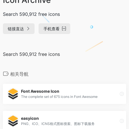
Search 590,912 free icons
链接直达
手机查看
Search 590,912 free icons
相关导航
Font Awesome Icon
The complete set of 675 icons in Font Awesome
easyicon
PNG、ICO、ICNS格式图标搜索、图标下载服务