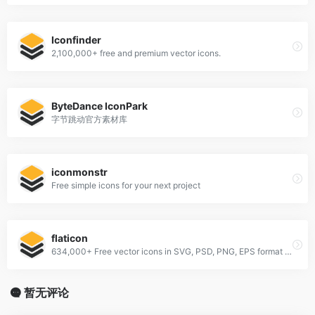
Iconfinder
2,100,000+ free and premium vector icons.
ByteDance IconPark
字节跳动官方素材库
iconmonstr
Free simple icons for your next project
flaticon
634,000+ Free vector icons in SVG, PSD, PNG, EPS format or as ICON FONT.
暂无评论