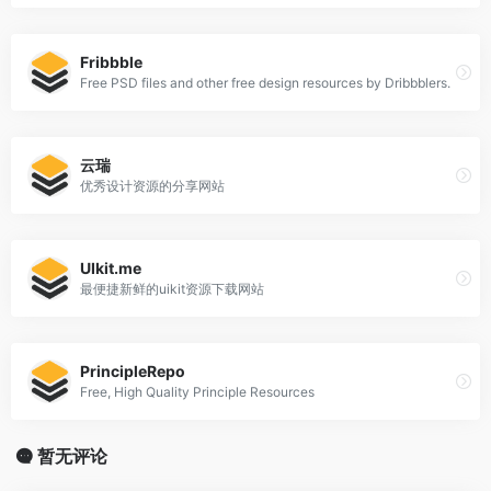
Fribbble
Free PSD files and other free design resources by Dribbblers.
云瑞
优秀设计资源的分享网站
UIkit.me
最便捷新鲜的uikit资源下载网站
PrincipleRepo
Free, High Quality Principle Resources
暂无评论